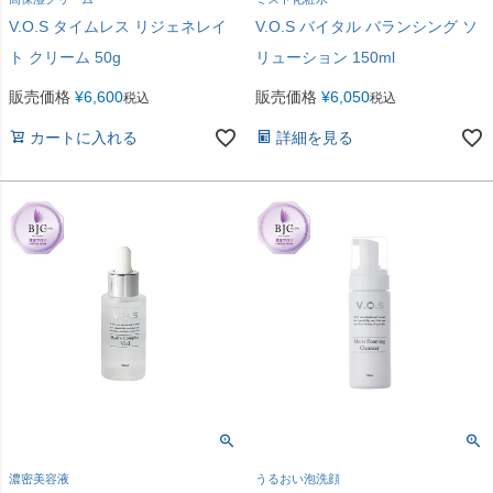
V.O.S タイムレス リジェネレイ
V.O.S バイタル バランシング ソ
ト クリーム 50g
リューション 150ml
販売価格
¥
6,600
販売価格
¥
6,050
税込
税込
カートに入れる
詳細を見る
濃密美容液
うるおい泡洗顔