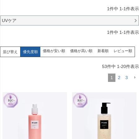
1
件中
1
-
1
件表示
UVケア
1
件中
1
-
1
件表示
価格が安い順
価格が高い順
新着順
レビュー順
並び替え
優先度順
53
件中
1
-
20
件表示
1
2
3