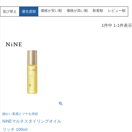
価格が安い順
価格が高い順
新着順
レビュー順
並び替え
優先度順
1
件中
1
-
1
件表示
細かい束感とツヤを持続
NiNEマルチスタイリングオイル
リッチ 100ml