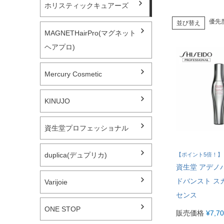
ホリスティックキュアーズ
優先
並び替え
ドライヤー
MAGNETHairPro(マグネット
ヘアプロ)
アイロン
Mercury Cosmetic
シャワーヘッド
KINUJO
歯ブラシ
資生堂プロフェッショナル
duplica(デュプリカ)
【ポイント5倍！】
資生堂 アデノ
ドバンスト ス
Varijoie
センス
ONE STOP
販売価格
¥
7,7