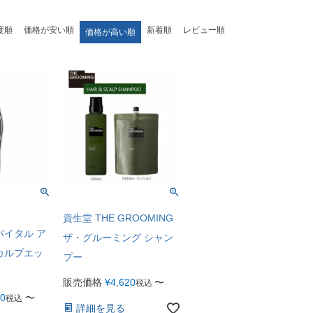
度順
価格が安い順
新着順
レビュー順
価格が高い順
資生堂 THE GROOMING
バイタル ア
ザ・グルーミング シャン
カルプエッ
プー
販売価格
¥
4,620
〜
税込
00
〜
税込
詳細を見る