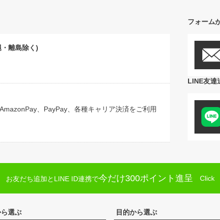
フォーム
縄・離島除く)
LINE友
azonPay、PayPay、各種キャリア決済をご利用
今だけ300ポイント進呈
Click
お友だち追加とLINE ID連携で
から選ぶ
目的から選ぶ