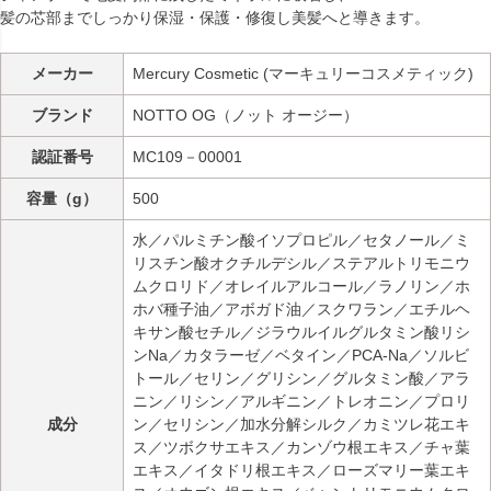
髪の芯部までしっかり保湿・保護・修復し美髪へと導きます。
メーカー
Mercury Cosmetic (マーキュリーコスメティック)
ブランド
NOTTO OG（ノット オージー）
認証番号
MC109－00001
容量（g）
500
水／パルミチン酸イソプロピル／セタノール／ミ
リスチン酸オクチルデシル／ステアルトリモニウ
ムクロリド／オレイルアルコール／ラノリン／ホ
ホバ種子油／アボガド油／スクワラン／エチルヘ
キサン酸セチル／ジラウルイルグルタミン酸リシ
ンNa／カタラーゼ／ベタイン／PCA-Na／ソルビ
トール／セリン／グリシン／グルタミン酸／アラ
ニン／リシン／アルギニン／トレオニン／プロリ
成分
ン／セリシン／加水分解シルク／カミツレ花エキ
ス／ツボクサエキス／カンゾウ根エキス／チャ葉
エキス／イタドリ根エキス／ローズマリー葉エキ