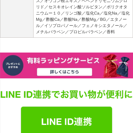
ス／オウゴン根エキス／ベヘントリモニウムクロ
リド／セスキオレイン酸ソルビタン／ポリクオタ
ニウムー１０／リンゴ酸／塩化Ca／塩化Na／塩化
Mg／酢酸Ca／酢酸Na／酢酸Mg／BG／エタノー
ル／イソプロパノール／フェノキシエタノール／
メチルパラベン／プロピルパラベン／香料