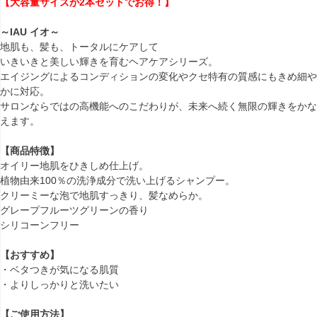
【大容量サイズが2本セットでお得！】
～IAU イオ～
地肌も、髪も、トータルにケアして
いきいきと美しい輝きを育むヘアケアシリーズ。
エイジングによるコンディションの変化やクセ特有の質感にもきめ細や
かに対応。
サロンならではの高機能へのこだわりが、未来へ続く無限の輝きをかな
えます。
【商品特徴】
オイリー地肌をひきしめ仕上げ。
植物由来100％の洗浄成分で洗い上げるシャンプー。
クリーミーな泡で地肌すっきり、髪なめらか。
グレープフルーツグリーンの香り
シリコーンフリー
【おすすめ】
・ベタつきが気になる肌質
・よりしっかりと洗いたい
【ご使用方法】