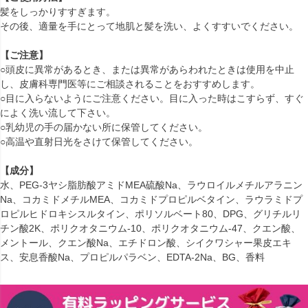
髪をしっかりすすぎます。
その後、適量を手にとって地肌と髪を洗い、よくすすいでください。
【ご注意】
○頭皮に異常があるとき、または異常があらわれたときは使用を中止
し、皮膚科専門医等にご相談されることをおすすめします。
○目に入らないようにご注意ください。目に入った時はこすらず、すぐ
によく洗い流して下さい。
○乳幼児の手の届かない所に保管してください。
○高温や直射日光をさけて保管してください。
【成分】
水、PEG-3ヤシ脂肪酸アミドMEA硫酸Na、ラウロイルメチルアラニン
Na、コカミドメチルMEA、コカミドプロピルベタイン、ラウラミドプ
ロピルヒドロキシスルタイン、ポリソルベート80、DPG、グリチルリ
チン酸2K、ポリクオタニウム-10、ポリクオタニウム-47、クエン酸、
メントール、クエン酸Na、エチドロン酸、シイクワシャー果皮エキ
ス、安息香酸Na、プロピルパラベン、EDTA-2Na、BG、香料