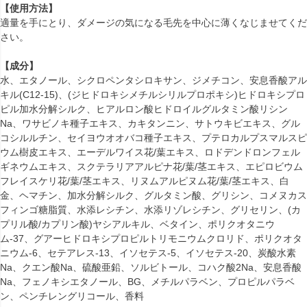
【使用方法】
適量を手にとり、ダメージの気になる毛先を中心に薄くなじませてくだ
さい。
【成分】
水、エタノール、シクロペンタシロキサン、ジメチコン、安息香酸アル
キル(C12-15)、(ジヒドロキシメチルシリルプロポキシ)ヒドロキシプロ
ピル加水分解シルク、ヒアルロン酸ヒドロイルグルタミン酸リシン
Na、ワサビノキ種子エキス、カキタンニン、サトウキビエキス、グル
コシルルチン、セイヨウオオバコ種子エキス、プテロカルプスマルスピ
ウム樹皮エキス、エーデルワイス花/葉エキス、ロドデンドロンフェル
ギネウムエキス、スクテラリアアルピナ花/葉/茎エキス、エピロビウム
フレイスケリ花/葉/茎エキス、リヌムアルピヌム花/葉/茎エキス、白
金、ヘマチン、加水分解シルク、グルタミン酸、グリシン、コメヌカス
フィンゴ糖脂質、水添レシチン、水添リゾレシチン、グリセリン、(カ
プリル酸/カプリン酸)ヤシアルキル、ベタイン、ポリクオタニウ
ム-37、グアーヒドロキシプロピルトリモニウムクロリド、ポリクオタ
ニウム-6、セテアレス-13、イソセテス-5、イソセテス-20、炭酸水素
Na、クエン酸Na、硫酸亜鉛、ソルビトール、コハク酸2Na、安息香酸
Na、フェノキシエタノール、BG、メチルパラベン、プロピルパラベ
ン、ペンチレングリコール、香料