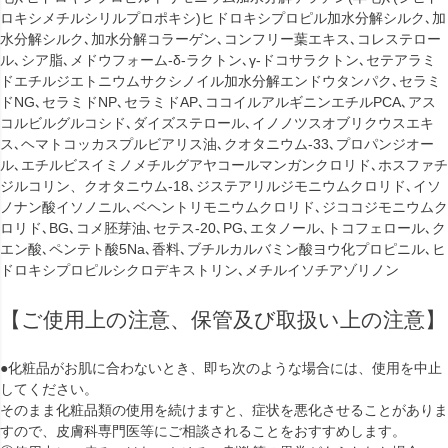
ロキシメチルシリルプロポキシ)ヒドロキシプロピル加水分解シルク､加
水分解シルク､加水分解コラーゲン､コンフリー葉エキス､コレステロー
ル､シア脂､メドウフォーム-δ-ラクトン､γ-ドコサラクトン､セテアラミ
ドエチルジエトニウムサクシノイル加水分解エンドウタンパク､セラミ
ドNG､セラミドNP､セラミドAP､ココイルアルギニンエチルPCA､アス
コルビルグルコシド､ダイズステロール､イノノツスオブリクウスエキ
ス､ヘマトコッカスプルビアリス油､クオタニウム-33､プロパンジオー
ル､エチルビスイミノメチルグアヤコールマンガンクロリド､ホスファチ
ジルコリン、クオタニウム-18､ジステアリルジモニウムクロリド､イソ
ノナン酸イソノニル､ベヘントリモニウムクロリド､ジココジモニウムク
ロリド､BG､コメ胚芽油､セテス-20､PG､エタノール､トコフェロール､ク
エン酸､ペンテト酸5Na､香料､ブチルカルバミン酸ヨウ化プロピニル､ヒ
ドロキシプロピルシクロデキストリン､メチルイソチアゾリノン
【ご使用上の注意、保管及び取扱い上の注意】
●化粧品がお肌に合わないとき、即ち次のような場合には、使用を中止
してください。
そのまま化粧品類の使用を続けますと、症状を悪化させることがありま
すので、皮膚科専門医等にご相談されることをおすすめします。