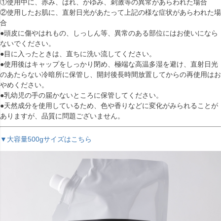
①使用中に、赤み、はれ、かゆみ、刺激等の異常があらわれた場合
②使用したお肌に、直射日光があたって上記の様な症状があらわれた場
合
●頭皮に傷やはれもの、しっしん等、異常のある部位にはお使いになら
ないでください。
●目に入ったときは、直ちに洗い流してください。
●使用後はキャップをしっかり閉め、極端な高温多湿を避け、直射日光
のあたらない冷暗所に保管し、開封後長時間放置してからの再使用はお
やめください。
●乳幼児の手の届かないところに保管してください。
●天然成分を使用しているため、色や香りなどに変化がみられることが
ありますが、品質に問題ございません。
▼大容量500gサイズはこちら