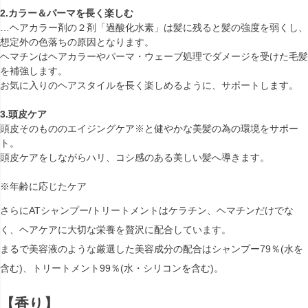
2.カラー＆パーマを長く楽しむ
…ヘアカラー剤の２剤「過酸化水素」は髪に残ると髪の強度を弱くし、
想定外の色落ちの原因となります。
ヘマチンはヘアカラーやパーマ・ウェーブ処理でダメージを受けた毛髪
を補強します。
お気に入りのヘアスタイルを長く楽しめるように、サポートします。
3.頭皮ケア
頭皮そのもののエイジングケア※と健やかな美髪の為の環境をサポー
ト。
頭皮ケアをしながらハリ、コシ感のある美しい髪へ導きます。
※年齢に応じたケア
さらにATシャンプー/トリートメントはケラチン、ヘマチンだけでな
く、ヘアケアに大切な栄養を贅沢に配合しています。
まるで美容液のような厳選した美容成分の配合はシャンプー79％(水を
含む)、トリートメント99％(水・シリコンを含む)。
【香り】